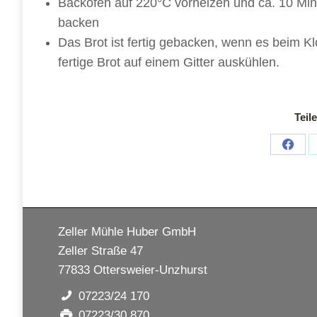
Backofen auf 220°C vorheizen und ca. 10 Min
backen
Das Brot ist fertig gebacken, wenn es beim Kl
fertige Brot auf einem Gitter auskühlen.
Teil
Share
on
Face
Zeller Mühle Huber GmbH
Zeller Straße 47
77833 Ottersweier-Unzhurst
07223/24 170
07223/30 870