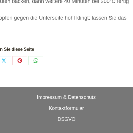
uten backen, dann weitere 40 Minuten bei 200°C fertig
opfen gegen die Unterseite hohl klingt; lassen Sie das
en Sie diese Seite
Share
Share
Share
on
on
on
book
X
Pinterest
WhatsApp
Impressum & Datenschutz
Kontaktformular
DSGVO