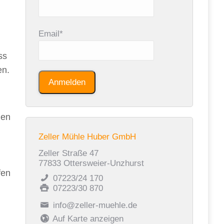
Email*
ss
en.
hen
Zeller Mühle Huber GmbH
Zeller Straße 47
77833 Ottersweier-Unzhurst
fen
07223/24 170
07223/30 870
info@zeller-muehle.de
Auf Karte anzeigen