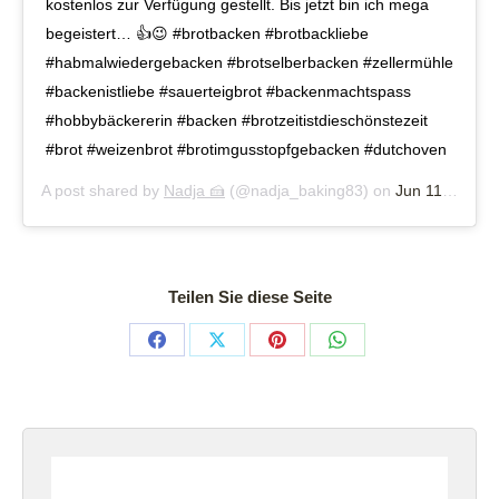
kostenlos zur Verfügung gestellt. Bis jetzt bin ich mega
begeistert… 👍😉 #brotbacken #brotbackliebe
#habmalwiedergebacken #brotselberbacken #zellermühle
#backenistliebe #sauerteigbrot #backenmachtspass
#hobbybäckererin #backen #brotzeitistdieschönstezeit
#brot #weizenbrot #brotimgusstopfgebacken #dutchoven
A post shared by
Nadja 🍰
(@nadja_baking83) on
Jun 11, 2020 at 8:27am PDT
Teilen Sie diese Seite
Share
Share
Share
Share
on
on
on
on
Facebook
X
Pinterest
WhatsApp